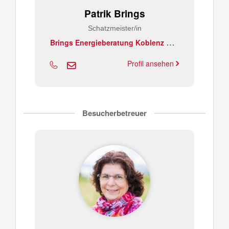
Patrik Brings
Schatzmeister/in
B
rings Energieberatung Koblenz GmbH
Profil ansehen
Besucherbetreuer