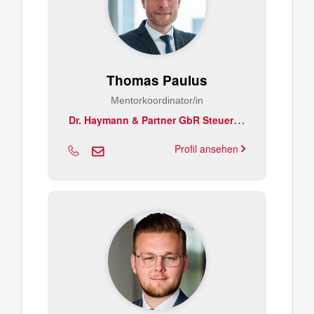
Thomas Paulus
Mentorkoordinator/in
D
r. Haymann & Partner GbR Steuerberater/Wirtschaftsprüfer
Profil ansehen